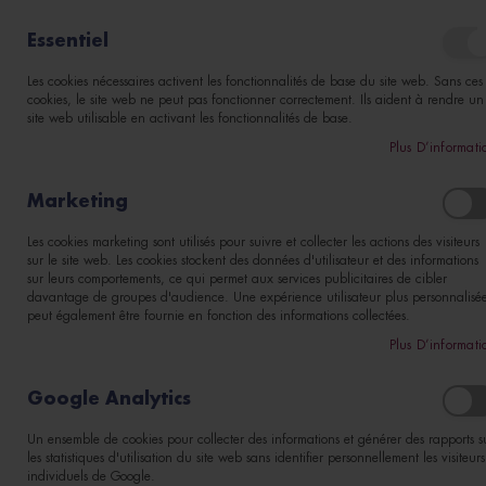
DÉCOUVRIR NOTRE NOUVEAU SITE
Moules
Essentiel
à
pâtisserie
Les cookies nécessaires activent les fonctionnalités de base du site web. Sans ces
Mon pani
cookies, le site web ne peut pas fonctionner correctement. Ils aident à rendre un
M
site web utilisable en activant les fonctionnalités de base.
o
u
Plus D’informati
l
MOULES À TARTE PERFORÉE
e
Marketing
s
à
Les cookies marketing sont utilisés pour suivre et collecter les actions des visiteurs
g
sur le site web. Les cookies stockent des données d'utilisateur et des informations
a
sur leurs comportements, ce qui permet aux services publicitaires de cibler
t
davantage de groupes d'audience. Une expérience utilisateur plus personnalisé
e
peut également être fournie en fonction des informations collectées.
a
u
Plus D’informati
x
Google Analytics
M
o
u
Un ensemble de cookies pour collecter des informations et générer des rapports s
l
les statistiques d'utilisation du site web sans identifier personnellement les visiteurs
e
individuels de Google.