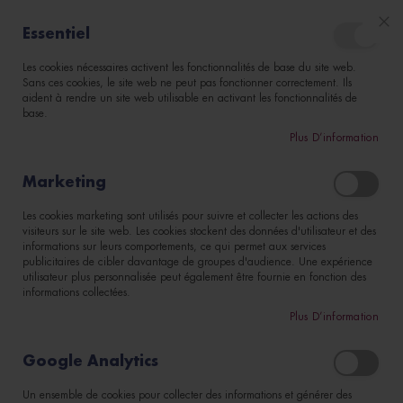
DÉCOUVRIR NOTRE NOUVEAU SITE
Moules
Essentiel
à
Clo
Coo
pâtisserie
Ba
Les cookies nécessaires activent les fonctionnalités de base du site web.
Mon pani
Sans ces cookies, le site web ne peut pas fonctionner correctement. Ils
M
aident à rendre un site web utilisable en activant les fonctionnalités de
o
base.
u
l
Plus D’information
Accueil
e
Kit barquette : 1 plaque de 12 barquettes, 1 maryse, 1
s
Marketing
poche pâtissière, 1 douille
à
g
Les cookies marketing sont utilisés pour suivre et collecter les actions des
a
visiteurs sur le site web. Les cookies stockent des données d'utilisateur et des
t
Skip
informations sur leurs comportements, ce qui permet aux services
e
to
publicitaires de cibler davantage de groupes d'audience. Une expérience
a
the
utilisateur plus personnalisée peut également être fournie en fonction des
u
informations collectées.
end
x
of
Plus D’information
the
M
o
images
Google Analytics
u
gallery
l
e
Un ensemble de cookies pour collecter des informations et générer des